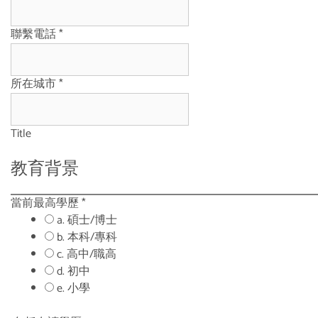
聯繫電話
*
所在城市
*
Title
教育背景
當前最高學歷
*
a. 碩士/博士
b. 本科/專科
c. 高中/職高
d. 初中
e. 小學