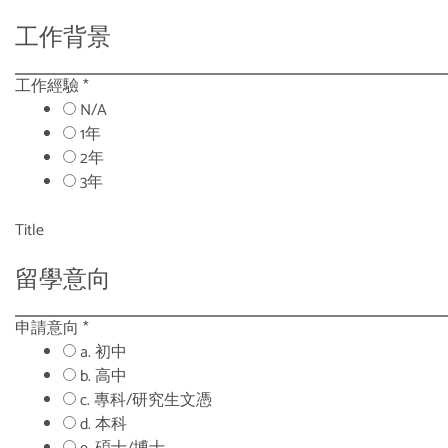
工作背景
工作經驗
*
N/A
1年
2年
3年
Title
留學意向
申請意向
*
a. 初中
b. 高中
c. 專科/研究生文憑
d. 本科