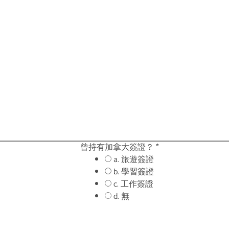
曾持有加拿大簽證？
*
a. 旅遊簽證
b. 學習簽證
c. 工作簽證
d. 無