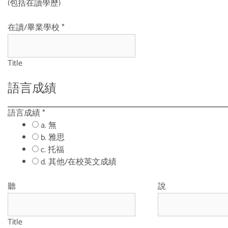
(包括在讀學歷)
在讀/畢業學校
*
Title
語言成績
語言成績
*
a. 無
b. 雅思
c. 托福
d. 其他/在校英文成績
聽
說
Title